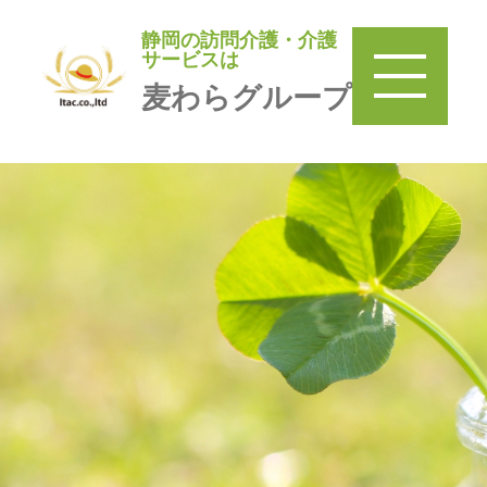
静岡の訪問介護・介護
静岡の訪問介護・介護サービ
サービスは
スは
麦わらグループ
麦わらグループ
TOP
＞
訪問介護 麦わら
＞
みまもり巡回麦わら家
＞