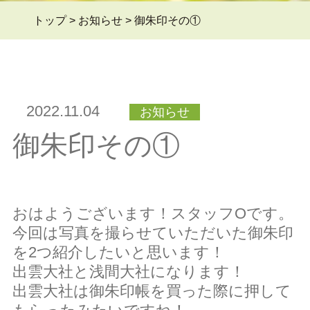
トップ
>
お知らせ
>
御朱印その①
よくある質問Q&A
＞
2022.11.04
お知らせ
ブログ
＞
御朱印その①
お問い合わせ
＞
おはようございます！スタッフOです。
今回は写真を撮らせていただいた御朱印
を2つ紹介したいと思います！
会員ページ
＞
出雲大社と浅間大社になります！
出雲大社は御朱印帳を買った際に押して