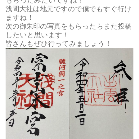
もらったみたいですね！
浅間大社は地元ですので僕でもすぐ行け
会員ページ（ケアマネ専用）
＞
ますね！
次の御朱印の写真をもらったらまた投稿
したいと思います！
皆さんもぜひ行ってみましょう！
求人情報
会社情報