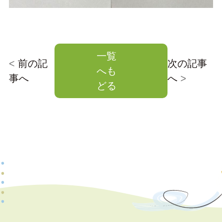
一覧
<
前の記
次の記事
へも
事へ
へ
>
どる