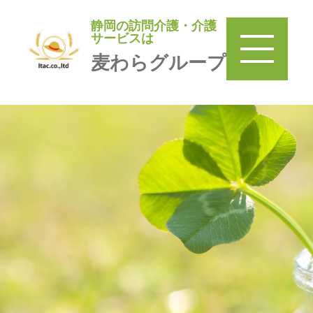
静岡の訪問介護・介護
静岡の訪問介護・介護サービ
サービスは
スは
麦わらグループ
麦わらグループ
TOP
＞
訪問介護 麦わら
＞
みまもり巡回麦わら家
＞