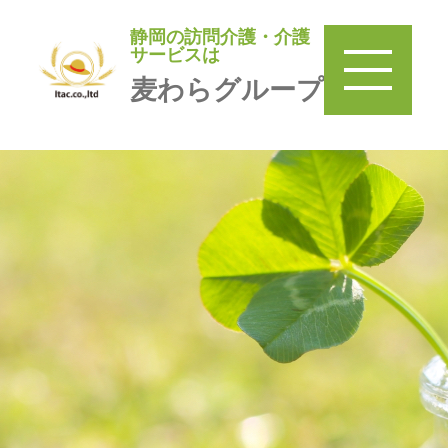
静岡の訪問介護・介護
静岡の訪問介護・介護サービ
サービスは
スは
麦わらグループ
麦わらグループ
TOP
＞
訪問介護 麦わら
＞
みまもり巡回麦わら家
＞