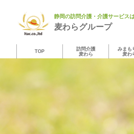
静岡の訪問介護・介護サービス
麦わらグループ
訪問介護
みまも
TOP
麦わら
麦わ