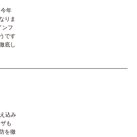
 今年
なりま
インフ
うです
徹底し
冷え込み
ンザも
防を徹