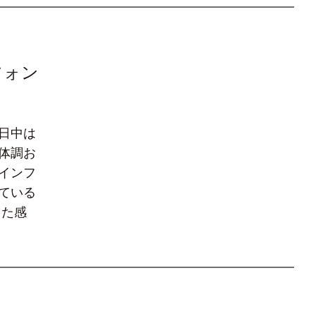
フォン
日中は
体調お
インフ
ている
した感