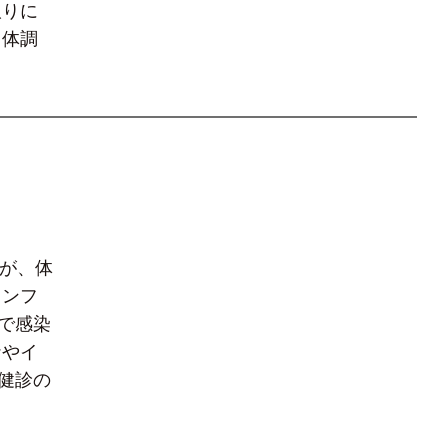
取りに
 体調
たが、体
インフ
で感染
ナやイ
健診の