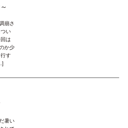
行～
調崩さ
につい
今回は
のか少
同行す
]
す
だ暑い