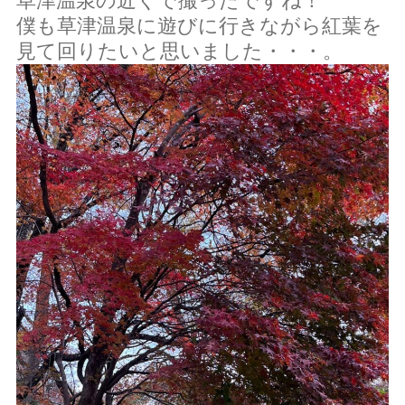
草津温泉の近くで撮ったですね！
僕も草津温泉に遊びに行きながら紅葉を
会員ページ（ケアマネ専用）
＞
見て回りたいと思いました・・・。
求人情報
会社情報