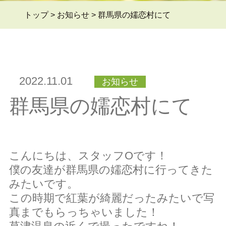
トップ
>
お知らせ
>
群馬県の嬬恋村にて
よくある質問Q&A
＞
2022.11.01
お知らせ
ブログ
＞
群馬県の嬬恋村にて
お問い合わせ
＞
こんにちは、スタッフOです！
僕の友達が群馬県の嬬恋村に行ってきた
みたいです。
会員ページ
＞
この時期で紅葉が綺麗だったみたいで写
真までもらっちゃいました！