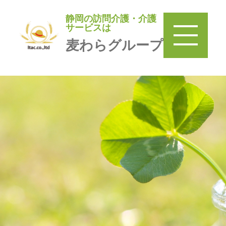
静岡の訪問介護・介護
静岡の訪問介護・介護サービ
サービスは
スは
麦わらグループ
麦わらグループ
TOP
＞
訪問介護 麦わら
＞
みまもり巡回麦わら家
＞