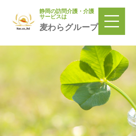
静岡の訪問介護・介護
静岡の訪問介護・介護サービ
サービスは
スは
麦わらグループ
麦わらグループ
TOP
＞
訪問介護 麦わら
＞
みまもり巡回麦わら家
＞