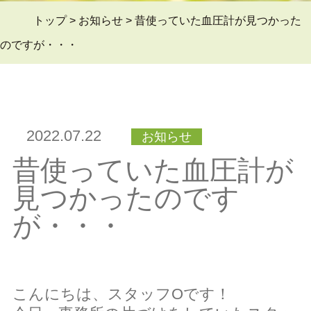
トップ
>
お知らせ
>
昔使っていた血圧計が見つかった
よくある質問Q&A
＞
のですが・・・
ブログ
＞
2022.07.22
お知らせ
昔使っていた血圧計が
お問い合わせ
＞
見つかったのです
が・・・
会員ページ
＞
こんにちは、スタッフOです！