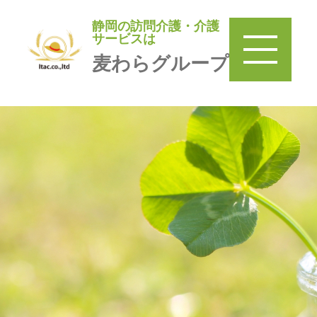
静岡の訪問介護・介護
静岡の訪問介護・介護サービ
サービスは
スは
麦わらグループ
麦わらグループ
TOP
＞
訪問介護 麦わら
＞
みまもり巡回麦わら家
＞