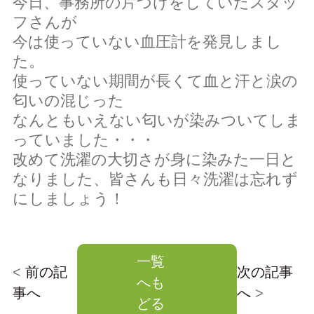
今日、事務所の片づけをしていたスタッ
フさんが
会員ページ（ケアマネ専用）
＞
今は使っていない血圧計を発見しまし
た。
使っていない期間が長くて血と汗と涙の
匂いの混じった
求人情報
会社情報
なんともいえない匂いが染みついてしま
っていました・・・
改めて洗濯の大切さが身に染みた一日と
なりました、皆さんも日々洗濯は忘れず
にしましょう！
一覧
<
前の記
次の記事
へも
事へ
へ
>
どる