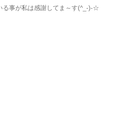
事が私は感謝してま～す(^_-)-☆