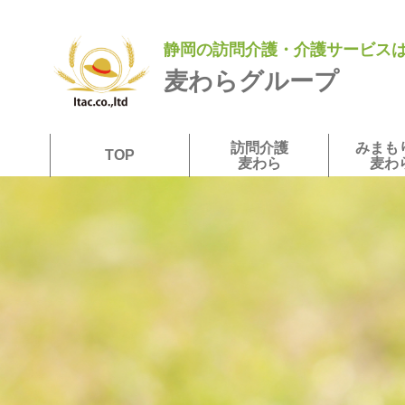
静岡の訪問介護・介護サービス
麦わらグループ
訪問介護
みまも
TOP
麦わら
麦わ