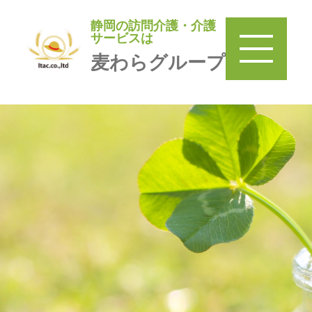
静岡の訪問介護・介護
静岡の訪問介護・介護サービ
サービスは
スは
麦わらグループ
麦わらグループ
TOP
＞
訪問介護 麦わら
＞
みまもり巡回麦わら家
＞