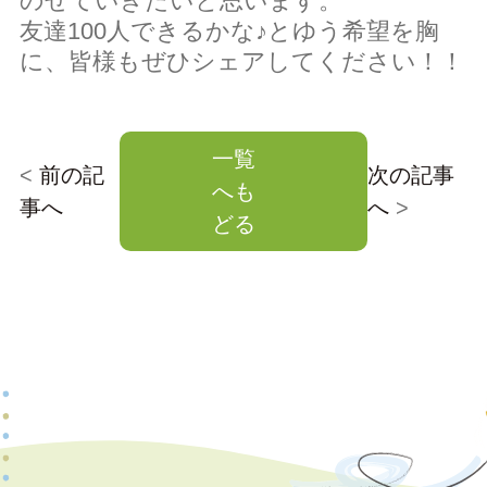
のせていきたいと思います。
友達100人できるかな♪とゆう希望を胸
会員ページ（ケアマネ専用）
＞
に、皆様もぜひシェアしてください！！
一覧
求人情報
会社情報
<
前の記
次の記事
へも
事へ
へ
>
どる