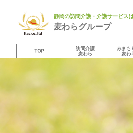
静岡の訪問介護・介護サービス
麦わらグループ
訪問介護
みまも
TOP
麦わら
麦わ