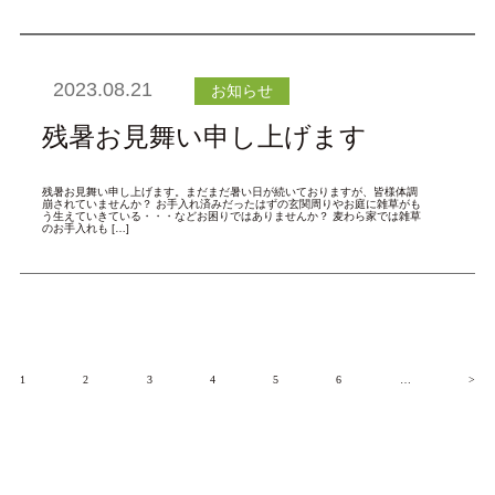
2023.08.21
お知らせ
残暑お見舞い申し上げます
残暑お見舞い申し上げます。まだまだ暑い日が続いておりますが、皆様体調
崩されていませんか？ お手入れ済みだったはずの玄関周りやお庭に雑草がも
う生えていきている・・・などお困りではありませんか？ 麦わら家では雑草
のお手入れも […]
1
2
3
4
5
6
…
>