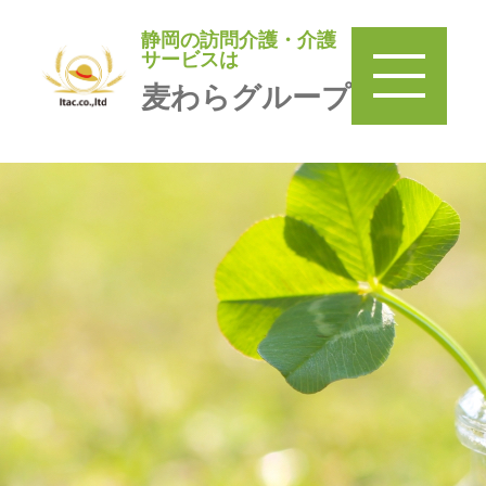
静岡の訪問介護・介護
静岡の訪問介護・介護サービ
サービスは
スは
麦わらグループ
麦わらグループ
TOP
＞
訪問介護 麦わら
＞
みまもり巡回麦わら家
＞