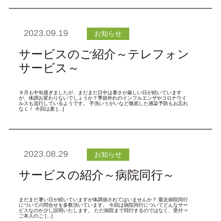
2023.09.19
お知らせ
サービスのご紹介～テレフォン
サービス～
９月も中旬過ぎましたが、まだまだ日中は暑さが厳しい日が続いています
が、体調お変わりないでしょうか？季節外れのインフルエンザやコロナウイ
ルスも流行しているようです。 手洗いうがいなど徹底した感染予防もお忘れ
なく！ 今回は麦 […]
2023.08.29
お知らせ
サービスの紹介～病院同行～
まだまだ暑い日が続いていますが体調崩されてはいませんか？ 最近病院同行
についての問合せを多数頂いています。 今回は病院同行についてどんなサー
ビスなのか少し説明いたします。 ただ病院まで同行するのではなく、受付⇒
ご本人のご […]